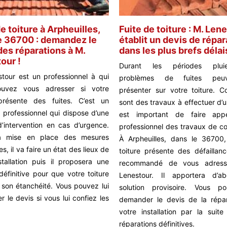
e toiture à Arpheuilles,
Fuite de toiture : M. Len
e 36700 : demandez le
établit un devis de répar
des réparations à M.
dans les plus brefs délai
our !
Durant les périodes plui
tour est un professionnel à qui
problèmes de fuites peu
uvez vous adresser si votre
présenter sur votre toiture.
 présente des fuites. C’est un
sont des travaux à effectuer d’u
 professionnel qui dispose d’une
est important de faire ap
’intervention en cas d’urgence.
professionnel des travaux de co
a mise en place des mesures
À Arpheuilles, dans le 36700,
es, il va faire un état des lieux de
toiture présente des défaillanc
stallation puis il proposera une
recommandé de vous adres
 définitive pour que votre toiture
Lenestour. Il apportera d’a
 son étanchéité. Vous pouvez lui
solution provisoire. Vous po
 le devis si vous lui confiez les
demander le devis de la répa
votre installation par la suite
réparations définitives.