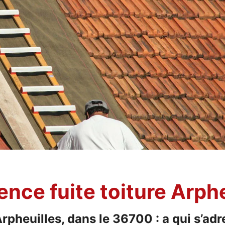
gence fuite toiture Arp
rpheuilles, dans le 36700 : a qui s’adr