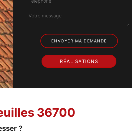
Téléphone
Votre message
RÉALISATIONS
heuilles 36700
esser ?