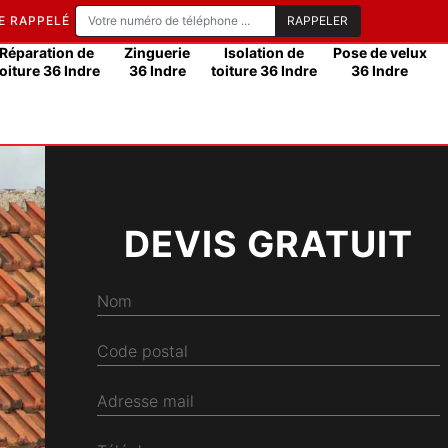
E RAPPELÉ
Réparation de
Zinguerie
Isolation de
Pose de velux
toiture 36 Indre
36 Indre
toiture 36 Indre
36 Indre
DEVIS GRATUIT
Nom
Code postal
Adresse mail