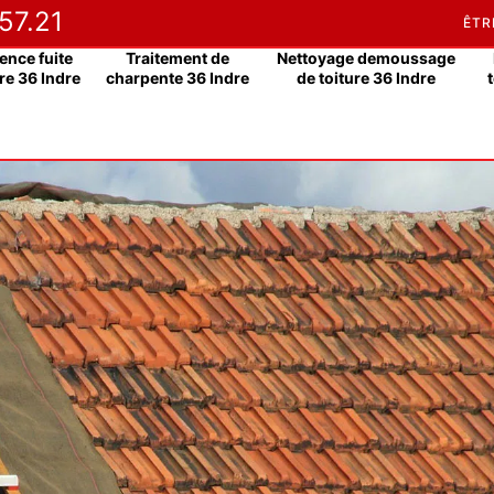
57.21
ÊTR
ence fuite
Traitement de
Nettoyage demoussage
re 36 Indre
charpente 36 Indre
de toiture 36 Indre