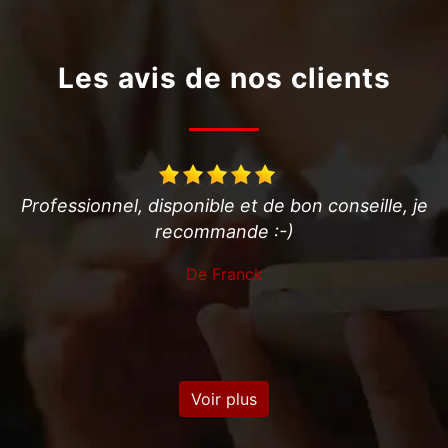
Les avis de nos clients
 de bon conseille, je
Professionnel très efficace e
 :-)
conseille!
k
De Jerome
Voir plus