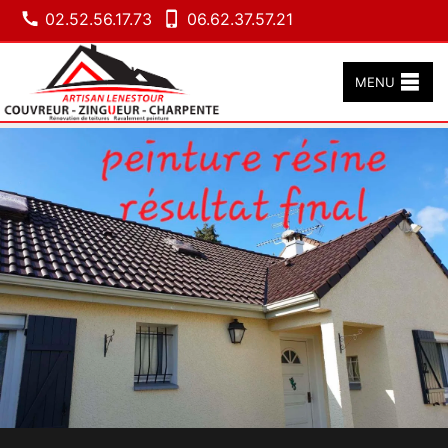
02.52.56.17.73
06.62.37.57.21
MENU