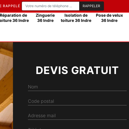
E RAPPELÉ
Réparation de
Zinguerie
Isolation de
Pose de velux
toiture 36 Indre
36 Indre
toiture 36 Indre
36 Indre
DEVIS GRATUIT
Nom
Code postal
Adresse mail