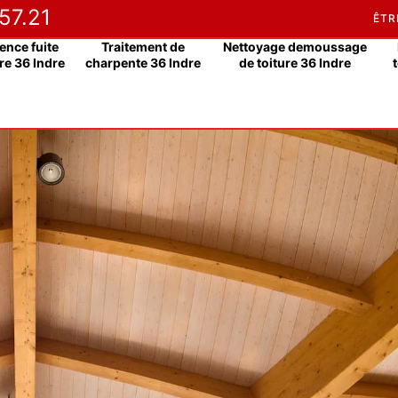
57.21
ÊTR
ence fuite
Traitement de
Nettoyage demoussage
re 36 Indre
charpente 36 Indre
de toiture 36 Indre