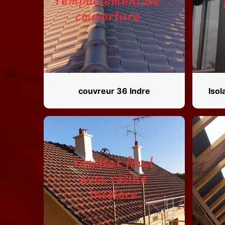
couvreur 36 Indre
Isol