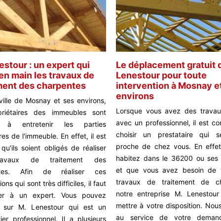
estour : un expert qui
Le déplacement gratuit 
en main les travaux de
Lenestour pour toute
ment des charpentes
intervention à Mosnay e
environs
ville de Mosnay et ses environs,
Lorsque vous avez des travau
priétaires des immeubles sont
avec un professionnel, il est co
 à entretenir les parties
choisir un prestataire qui s
es de l'immeuble. En effet, il est
proche de chez vous. En effet
 qu'ils soient obligés de réaliser
habitez dans le 36200 ou ses 
avaux de traitement des
et que vous avez besoin de f
ntes. Afin de réaliser ces
travaux de traitement de ch
ions qui sont très difficiles, il faut
notre entreprise M. Lenestou
ser à un expert. Vous pouvez
mettre à votre disposition. Nou
 sur M. Lenestour qui est un
au service de votre deman
ier professionnel. Il a plusieurs