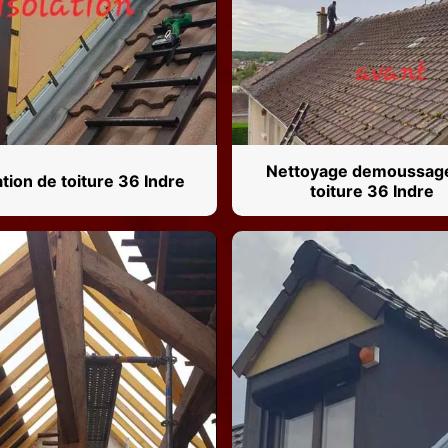
Nettoyage demoussag
ation de toiture 36 Indre
toiture 36 Indre