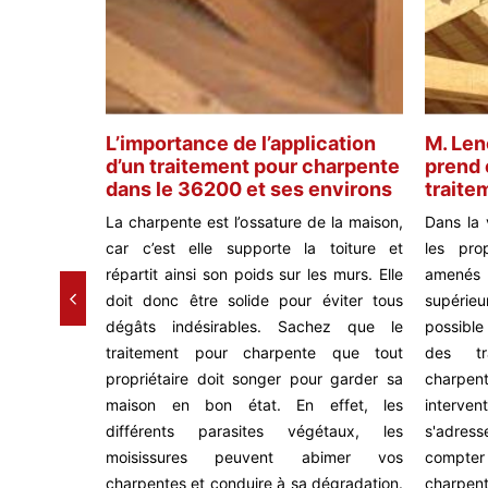
ail de
L’importance de l’application
M. Len
ntes
d’un traitement pour charpente
prend 
y et ses
dans le 36200 et ses environs
traite
La charpente est l’ossature de la maison,
Dans la 
ement des
car c’est elle supporte la toiture et
les pro
entions qui
répartit ainsi son poids sur les murs. Elle
amenés
s occupants
doit donc être solide pour éviter tous
supérieur
n bon moyen
dégâts indésirables. Sachez que le
possible
rement de la
traitement pour charpente que tout
des tr
e contacter
propriétaire doit songer pour garder sa
charpe
fectuer ces
maison en bon état. En effet, les
intervent
proposer de
différents parasites végétaux, les
s'adres
r. Il s'agit
moisissures peuvent abimer vos
compter
onnel qui a
charpentes et conduire à sa dégradation.
charpent