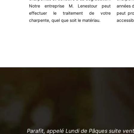
nce. Sachez
Notre entreprise M. Lenestour peut
années d
s abordables
effectuer le traitement de votre
peut pro
 de monde.
charpente, quel que soit le matériau.
accessib
nements
ter son site
erci
Parafit, appelé Lundi de Pâques suite vent