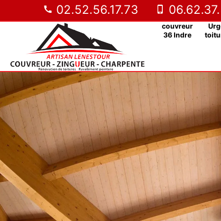
02.52.56.17.73
06.62.37.
couvreur
Urg
36 Indre
toitu