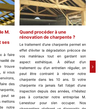
de M.
Quand procéder à une
M. Lenes
rénovation de charpente ?
traiteme
t ses
Mosnay
Le traitement d’une charpente permet en
Vous venez
effet d’éviter la dégradation précoce de
x à faire
et vous vou
vos matériaux tout en gardant son
nseillé de
un traite
aspect esthétique. À défaut d’un
e trouve
Pensez à c
traitement ou d’un entretien régulier, on
, si vous
Lenestou
peut être contraint à rénover notre
environs,
interventi
charpente dans les 10 ans. Si votre
aire des
règles d’ar
charpente n’a jamais fait l’objet d’une
arpente,
domaine, 
inspection depuis des années, n’hésitez
r peut se
satisfaire
pas à contacter notre entreprise M.
s mettons
un rendu sa
Lenestour pour s’en occuper. Nos
de notre
charpente 
charpentiers réalisent un diagnostic de