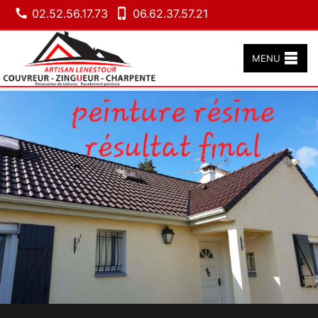
02.52.56.17.73
06.62.37.57.21
MENU