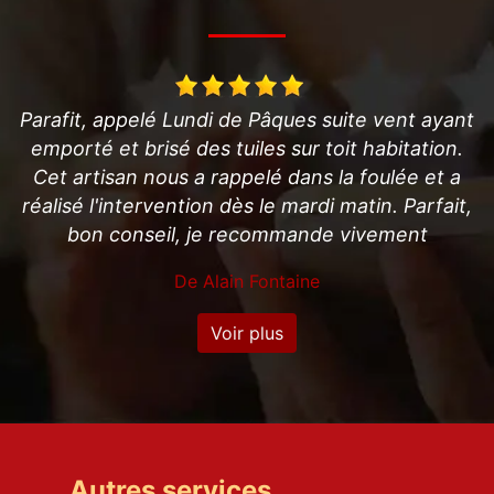
ant
Super professionnel.très disponible, travail fait
n.
soigneusement. Je conseille fortement et super
 a
sympathique.
it,
De Anthony
Voir plus
Autres services