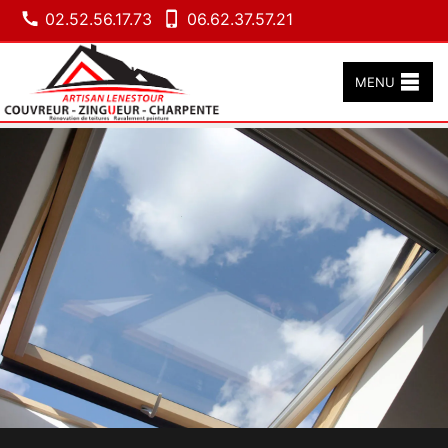
02.52.56.17.73
06.62.37.57.21
MENU