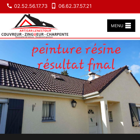
02.52.56.17.73
06.62.37.57.21
MENU