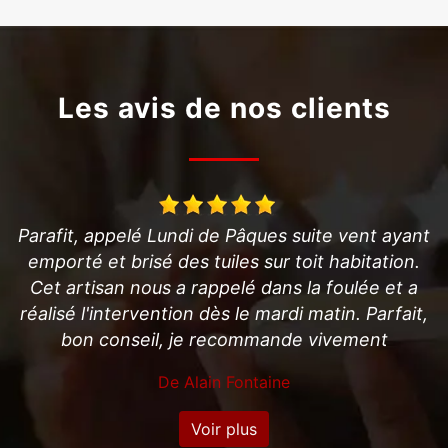
Les avis de nos clients
nt
Artisan de bon conseil et qui a le sens du service
.
en plus d'un travail très soigné et très
s
professionnel. Super boulot ! Merci
t,
De Sylvie
Voir plus