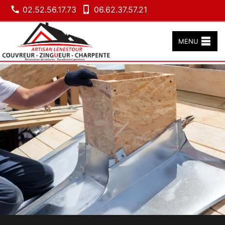
02.52.56.17.73
06.62.37.57.21
MENU