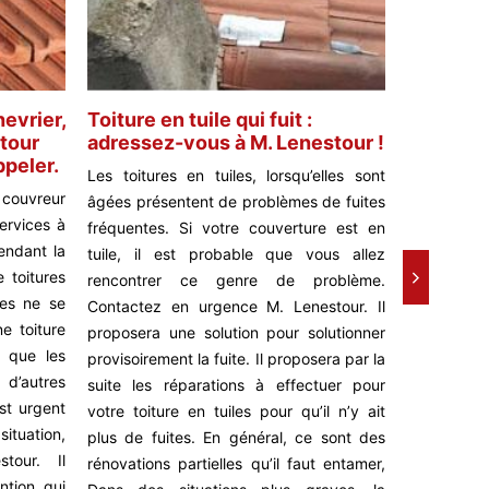
hevrier,
Toiture en tuile qui fuit :
M. Lenes
stour
adressez-vous à M. Lenestour !
fuite de 
ppeler.
soit trop
Les toitures en tuiles, lorsqu’elles sont
ouvreur
Lorsque v
âgées présentent de problèmes de fuites
ervices à
toiture,
fréquentes. Si votre couverture est en
endant la
Contactez
tuile, il est probable que vous allez
e toitures
pour une so
rencontrer ce genre de problème.
tes ne se
fuites de 
Contactez en urgence M. Lenestour. Il
ne toiture
manière i
proposera une solution pour solutionner
r que les
causées pa
provisoirement la fuite. Il proposera par la
’autres
soit l’ori
suite les réparations à effectuer pour
est urgent
d'experts e
votre toiture en tuiles pour qu’il n’y ait
situation,
plus brefs
plus de fuites. En général, ce sont des
tour. Il
n'endom
rénovations partielles qu’il faut entamer,
ntion qui
habitation.