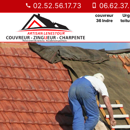
02.52.56.17.73
06.62.37.
couvreur
Urg
36 Indre
toitu