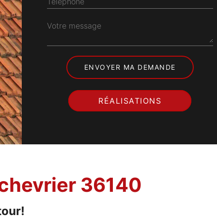
Téléphone
Votre message
RÉALISATIONS
tchevrier 36140
tour!