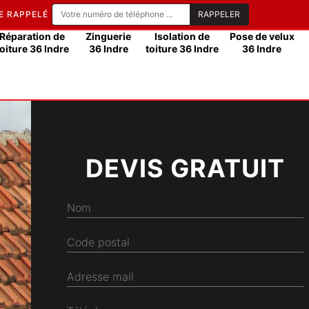
E RAPPELÉ
Réparation de
Zinguerie
Isolation de
Pose de velux
toiture 36 Indre
36 Indre
toiture 36 Indre
36 Indre
DEVIS GRATUIT
Nom
Code postal
Adresse mail