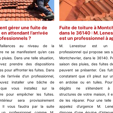
t gérer une fuite de
Fuite de toiture à Montc
 en attendant l’arrivée
dans le 36140 : M. Lene
ofessionnels ?
est un professionnel à a
faillances au niveau de la
M. Lenestour est un c
re ne se manifestent qu’en cas
professionnel qui propose ses s
 pluies. Dans une telle situation,
Montchevrier, dans le 36140. P
vez prendre des dispositions
saison des pluies, des fuites d
es pour affronter les fuites. Dans
peuvent se présenter. Ces fui
e de l’arrivée d’un professionnel,
constatent que s’il pleut sur u
uvez installer une bâche de
en ardoise ou en tuiles. Pou
 que vous installez sur la
dégâts ne s’étendent à d
ure pour empêcher les fuites.
structures de votre maison, il 
ntérieur sera provisoirement
de les réparer. Pour une telle 
. Il vous faudra par la suite
appelez d’urgence M. Lenes
 un professionnel comme M.
dispose d’une équipe d’interve