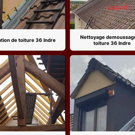
Nettoyage demoussag
ation de toiture 36 Indre
toiture 36 Indre