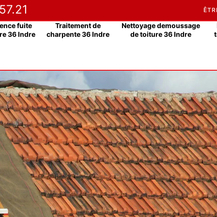
57.21
ÊTR
ence fuite
Traitement de
Nettoyage demoussage
re 36 Indre
charpente 36 Indre
de toiture 36 Indre