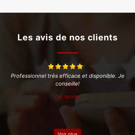
Les avis de nos clients
ace et disponible. Je
Artisan de bon conseil et qui 
le!
en plus d'un travail très
professionnel. Super b
ome
De Sylvie
Voir plus