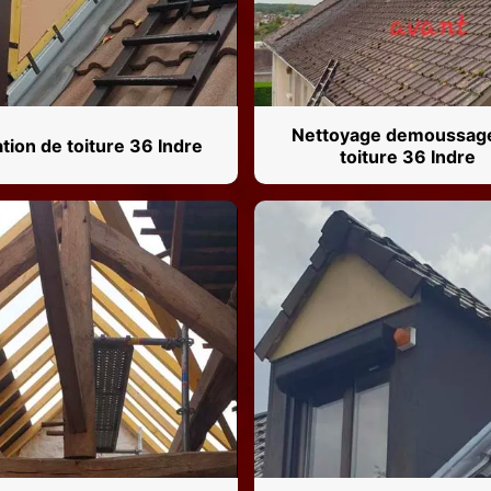
Nettoyage demoussag
ation de toiture 36 Indre
toiture 36 Indre