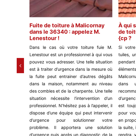
de
Fuite de toiture à Malicornay
À qui 
dans le 36340 : appelez M.
de toi
Lenestour !
{cp ?
 vos murs
Dans le cas où votre toiture fuie M.
Si votr
re. Pour que
Lenestour est un professionnel à qui vous
tuiles, 
 charpentes
pouvez vous adresser. Une telle situation
pendant
pour vous de
est à traiter d’urgence dans la mesure où
éléments
 Lenestour ;
la fuite peut entrainer d’autres dégâts
Malicorn
 disposition
dans la maison, notamment au niveau
dans u
urgence pour
des combles et de la charpente. Une telle
recomma
. Après un
situation nécessite l’intervention d’un
d’urgenc
ture, il va
professionnel. N’hésitez pas à l’appeler, il
est tou
 que votre
dispose d’une équipe qui peut intervenir
pour vou
héité en la
d’urgence pour solutionner votre
en propo
s le 36340,
problème. Il apportera une solution
la suite,
l à qui vous
d’urgence puis après un diagnostic de la
rendra v