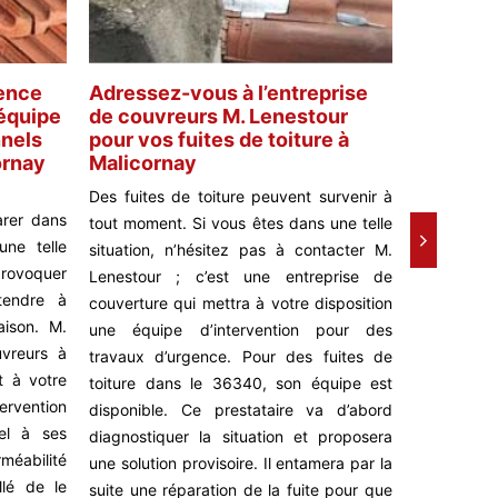
ence
Adressez-vous à l’entreprise
Réparati
’équipe
de couvreurs M. Lenestour
toiture :
nnels
pour vos fuites de toiture à
Lenestou
ornay
Malicornay
Des trac
Des fuites de toiture peuvent survenir à
indiquent 
arer dans
tout moment. Si vous êtes dans une telle
les dégâts
une telle
situation, n’hésitez pas à contacter M.
ou aux murs
provoquer
Lenestour ; c’est une entreprise de
vous adres
tendre à
couverture qui mettra à votre disposition
Ce couvreur
aison. M.
une équipe d’intervention pour des
une équipe
vreurs à
travaux d’urgence. Pour des fuites de
une solu
t à votre
toiture dans le 36340, son équipe est
diagnostic
rvention
disponible. Ce prestataire va d’abord
proposer 
el à ses
diagnostiquer la situation et proposera
toiture re
rméabilité
une solution provisoire. Il entamera par la
réparant. 
llé de le
suite une réparation de la fuite pour que
c’est le co