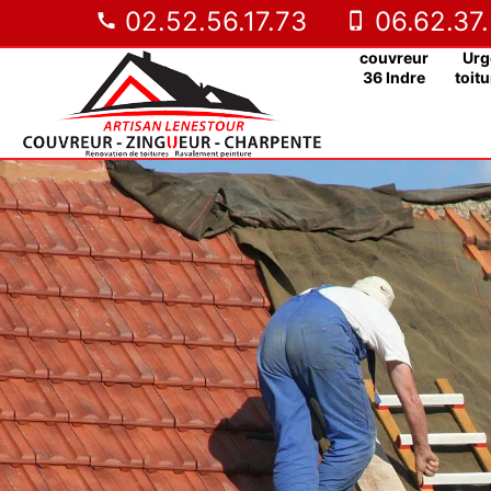
02.52.56.17.73
06.62.37.
couvreur
Urg
36 Indre
toitu