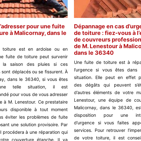
s’adresser pour une fuite
Dépannage en cas d’urg
ture à Malicornay, dans le
de toiture : fiez-vous à l
de couvreurs professio
de M. Lenestour à Malic
e toiture est en ardoise ou en
dans le 36340
une fuite de toiture peut survenir
Une fuite de toiture est à rép
 la saison des pluies si ces
l’urgence si vous êtes dans 
 sont déplacés ou se fissurent. À
situation. Elle peut en effet 
ay, dans le 36340, si vous êtes
des dégâts qui peuvent s’é
ne telle situation, il est
d’autres éléments de votre m
ndé pour vous de vous adresser
Lenestour, une équipe de cou
e à M. Lenestour. Ce prestataire
Malicornay, dans le 36340, es
jours disponible à tout moment
disposition pour une inte
s éviter les problèmes de fuite
d’urgence si vous faites app
sant une solution provisoire. Par
services. Pour retrouver l’impe
 il procédera à une réparation qui
de votre toiture, il est consei
otre couverture étanche. Il va