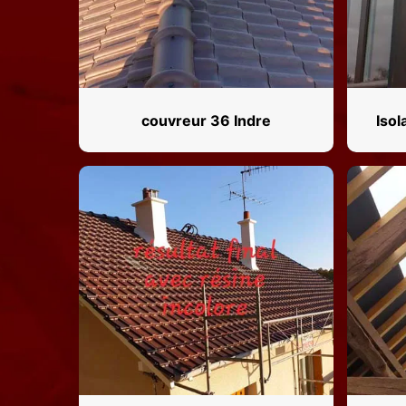
couvreur 36 Indre
Isol