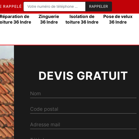
E RAPPELÉ
Réparation de
Zinguerie
Isolation de
Pose de velux
toiture 36 Indre
36 Indre
toiture 36 Indre
36 Indre
DEVIS GRATUIT
Nom
Code postal
Adresse mail