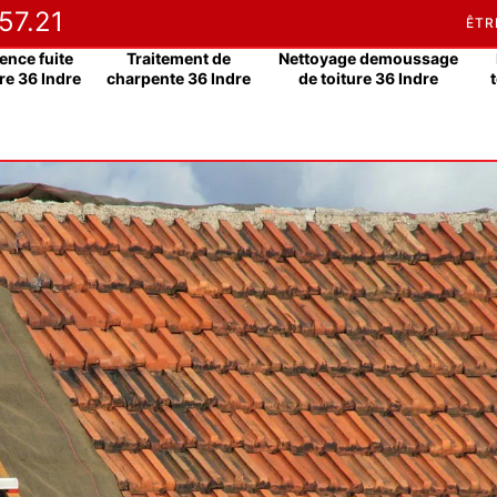
57.21
ÊTR
ence fuite
Traitement de
Nettoyage demoussage
re 36 Indre
charpente 36 Indre
de toiture 36 Indre