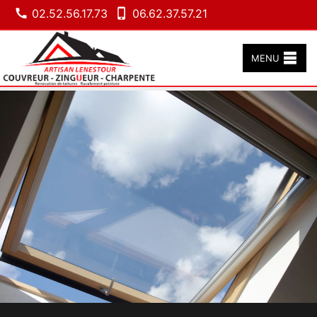
02.52.56.17.73
06.62.37.57.21
MENU