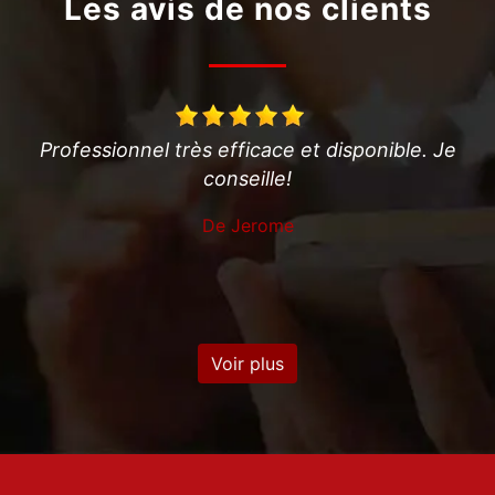
Les avis de nos clients
essionnel très efficace et disponible. Je
Super pro
conseille!
soigneuse
De Jerome
Voir plus