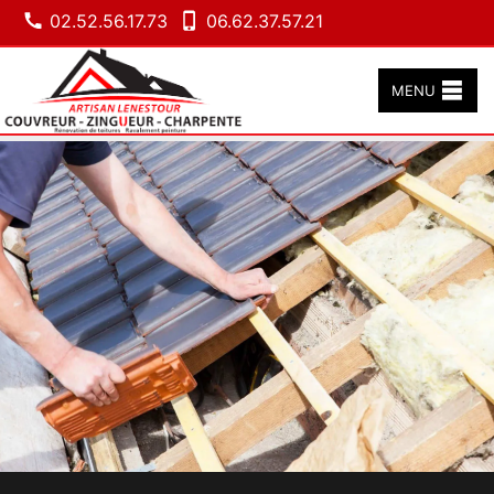
02.52.56.17.73
06.62.37.57.21
MENU