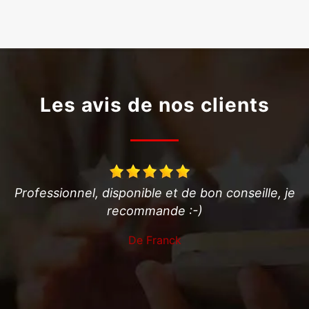
Les avis de nos clients
je
Professionnel très efficace et disponible. Je
A
conseille!
De Jerome