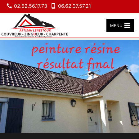
02.52.56.17.73
06.62.37.57.21
MENU