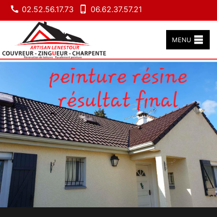
02.52.56.17.73
06.62.37.57.21
MENU