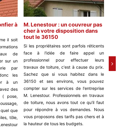
nfier à
M. Lenestour : un couvreur pas
M. Lenes
cher à votre disposition dans
dépannag
tout le 36150
disponib
e il soit
Si les propriétaires sont parfois réticents
Toiture e
formations
face à l'idée de faire appel un
Faites co
avaux de
professionnel pour effectuer leurs
Lenestou
ser sur un
travaux de toiture, c'est à cause du prix.
dépannage
rie par
Sachez que si vous habitez dans le
disponibl
donc les
36150 et ses environs, vous pouvez
intervent
ner à un
compter sur les services de l'entreprise
dépannage
 avez des
M. Lenestour. Professionnels en travaux
professio
r ( pose,
de toiture, nous avons tout ce qu'il faut
expérimenté
oussage,
pour répondre à vos demandes. Nous
choix et p
, quel que
vous proposons des tarifs pas chers et à
saison ave
les, tôle,
la hauteur de tous les budgets.
d'urgenc
 Lenestour
interventi