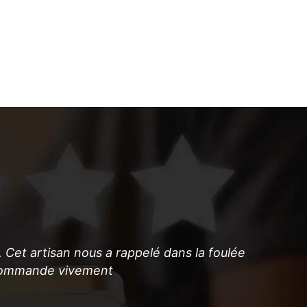
nous nous 
vous pour 
savoir nos t
. Cet artisan nous a rappelé dans la foulée
 recommande vivement