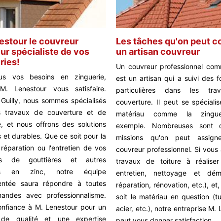
estour le couvreur
Les tâches qu'on peut co
ur spécialiste de vos
un artisan couvreur
ries!
Un couvreur professionnel comm
us vos besoins en zinguerie,
est un artisan qui a suivi des 
 M. Lenestour vous satisfaire.
particulières dans les tr
 Guilly, nous sommes spécialisés
couverture. Il peut se spéciali
s travaux de couverture et de
matériau comme la zingue
e, et nous offrons des solutions
exemple. Nombreuses sont 
s et durables. Que ce soit pour la
missions qu'on peut assig
 réparation ou l'entretien de vos
couvreur professionnel. Si vous
es de gouttières et autres
travaux de toiture à réalise
ts en zinc, notre équipe
entretien, nettoyage et dém
entée saura répondre à toutes
réparation, rénovation, etc.), et
andes avec professionnalisme.
soit le matériau en question (tui
onfiance à M. Lenestour pour un
acier, etc.), notre entreprise M.
 de qualité et une expertise
peut vous donner satisfaction.