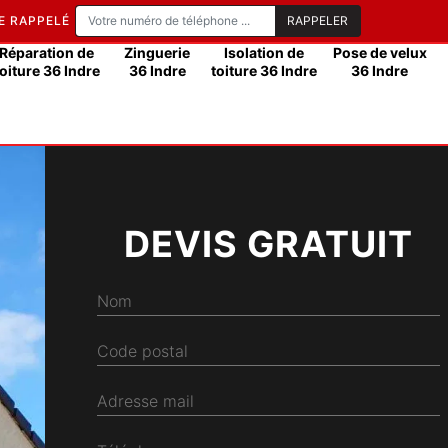
E RAPPELÉ
Réparation de
Zinguerie
Isolation de
Pose de velux
toiture 36 Indre
36 Indre
toiture 36 Indre
36 Indre
DEVIS GRATUIT
Nom
Code postal
Adresse mail