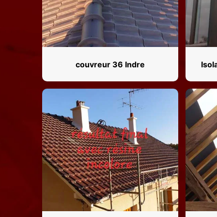
couvreur 36 Indre
Isol