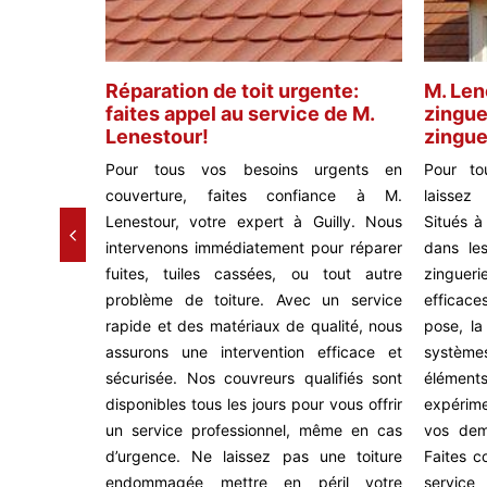
Réparation de toit urgente:
M. Len
et ses
faites appel au service de M.
zingue
Lenestour!
zingue
 toiture à
Pour tous vos besoins urgents en
Pour to
oir combien
couverture, faites confiance à M.
laissez
ure solution
Lenestour, votre expert à Guilly. Nous
Situés à
devis. Selon
intervenons immédiatement pour réparer
dans le
un couvreur
fuites, tuiles cassées, ou tout autre
zingueri
er selon la
problème de toiture. Avec un service
efficace
la durée de
rapide et des matériaux de qualité, nous
pose, la
 ou au mètre
assurons une intervention efficace et
systèm
pendre de la
sécurisée. Nos couvreurs qualifiés sont
élémen
. Quoi qu'il
disponibles tous les jours pour vous offrir
expérim
e entreprise
un service professionnel, même en cas
vos dem
 bénéficier
d’urgence. Ne laissez pas une toiture
Faites c
 hauteur de
endommagée mettre en péril votre
service