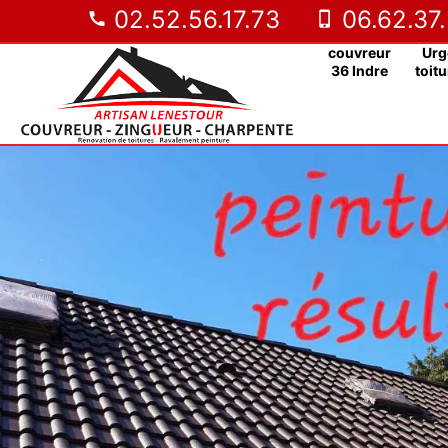
02.52.56.17.73
06.62.37.
couvreur
Urg
36 Indre
toitu