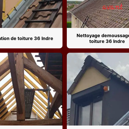
Nettoyage demoussag
ation de toiture 36 Indre
toiture 36 Indre