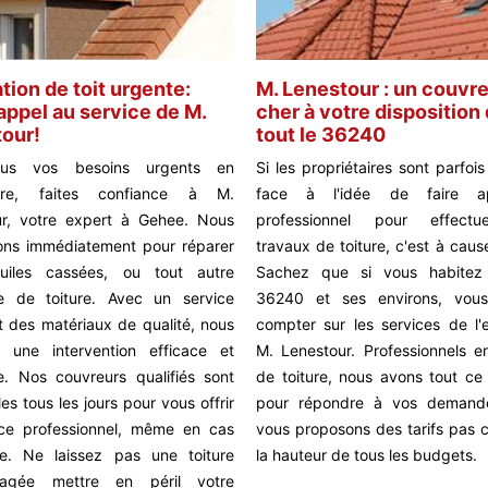
tion de toit urgente:
M. Lenestour : un couvr
 appel au service de M.
cher à votre disposition
our!
tout le 36240
ous vos besoins urgents en
Si les propriétaires sont parfois
ure, faites confiance à M.
face à l'idée de faire a
ur, votre expert à Gehee. Nous
professionnel pour effectu
ons immédiatement pour réparer
travaux de toiture, c'est à caus
 tuiles cassées, ou tout autre
Sachez que si vous habitez
e de toiture. Avec un service
36240 et ses environs, vou
t des matériaux de qualité, nous
compter sur les services de l'e
s une intervention efficace et
M. Lenestour. Professionnels e
e. Nos couvreurs qualifiés sont
de toiture, nous avons tout ce 
es tous les jours pour vous offrir
pour répondre à vos demand
ice professionnel, même en cas
vous proposons des tarifs pas c
ce. Ne laissez pas une toiture
la hauteur de tous les budgets.
agée mettre en péril votre