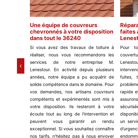
 le
Une équipe de couvreurs
Répara
chevronnés à votre disposition
faites
dans tout le 36240
Lenest
san qui se
Si vous avez des travaux de toiture à
Pour t
x liés à la
réaliser, nous vous recommandons les
couvert
 formations
services de notre entreprise M.
Lenesto
omaine, un
Lenestour. En activité depuis plusieurs
interven
il soit est
années, notre équipe a pu acquérir de
fuites,
toutes vos
solide compétence dans le domaine. Pour
problèm
 besoin du
vos demandes, nos artisans couvreurs
rapide e
la ville de
compétents et expérimentés sont mis à
assuron
 nous vous
votre disposition. Ils resteront à votre
sécurisé
ces de M.
écoute tout au long de l'intervention et
disponibl
 projet que
peuvent vous garantir un rendu
un serv
ui remettre
exceptionnel. Si vous souhaitez connaître
d’urgen
de détails
nos tarifs, n'hésitez pas à nous envoyer
endomm
sitez pas à