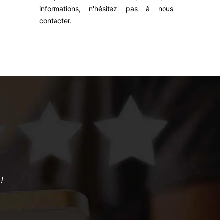
informations, n'hésitez pas à nous
reconnue. 
contacter.
gratuit et 
!