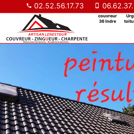
02.52.56.17.73
06.62.37.
couvreur
Urg
36 Indre
toitu