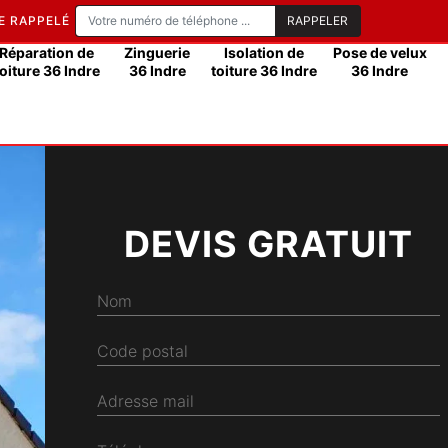
E RAPPELÉ
Réparation de
Zinguerie
Isolation de
Pose de velux
toiture 36 Indre
36 Indre
toiture 36 Indre
36 Indre
DEVIS GRATUIT
Nom
Code postal
Adresse mail