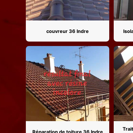
couvreur 36 Indre
Isol
Trai
Réparation de toiture 36 Indre