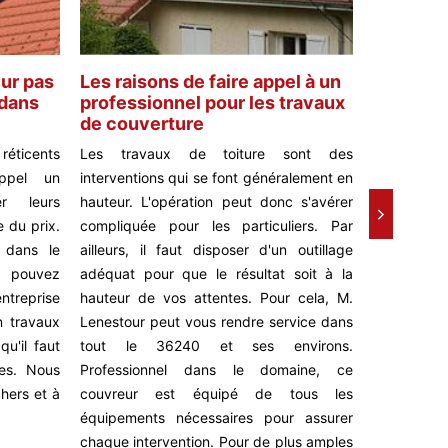
eur pas
Les raisons de faire appel à un
M. Lenes
 dans
professionnel pour les travaux
zingueur
de couverture
zingueri
 réticents
Les travaux de toiture sont des
Pour tous
ppel un
interventions qui se font généralement en
laissez M.
er leurs
hauteur. L'opération peut donc s'avérer
Situés à G
e du prix.
compliquée pour les particuliers. Par
dans les 
 dans le
ailleurs, il faut disposer d'un outillage
zinguerie,
s pouvez
adéquat pour que le résultat soit à la
efficaces e
ntreprise
hauteur de vos attentes. Pour cela, M.
pose, la ré
n travaux
Lenestour peut vous rendre service dans
systèmes
qu'il faut
tout le 36240 et ses environs.
éléments
es. Nous
Professionnel dans le domaine, ce
expérimen
hers et à
couvreur est équipé de tous les
vos deman
équipements nécessaires pour assurer
Faites con
chaque intervention. Pour de plus amples
service d