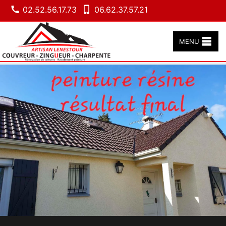
02.52.56.17.73
06.62.37.57.21
MENU