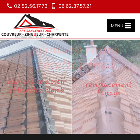
02.52.56.17.73
06.62.37.57.21
MENU