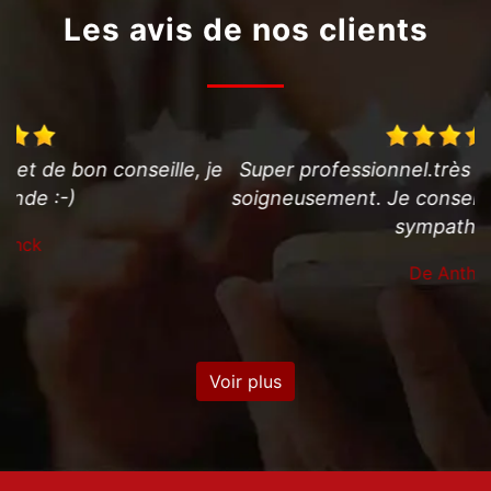
Les avis de nos clients
je
Super professionnel.très disponible, travail fait
P
soigneusement. Je conseille fortement et super
sympathique.
r
De Anthony
Voir plus